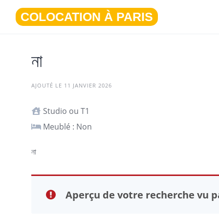
Aller
COLOCATION À PARIS
au
contenu
না
AJOUTÉ LE 11 JANVIER 2026
Studio ou T1
Meublé : Non
না
Aperçu de votre recherche vu pa