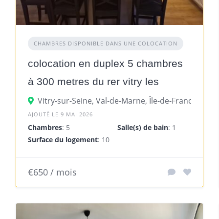
CHAMBRES DISPONIBLE DANS UNE COLOCATION
colocation en duplex 5 chambres
à 300 metres du rer vitry les
ardoines
Vitry-sur-Seine, Val-de-Marne, Île-de-France, Fran
AJOUTÉ LE 9 MAI 2026
Chambres
: 5
Salle(s) de bain
: 1
Surface du logement
: 107 m²
€650 / mois