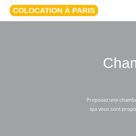
Aller
COLOCATION À PARIS
au
contenu
Cham
Proposez une chambr
qui vous sont propos