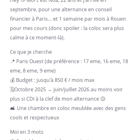
Hey 👋 Moi c’est Noa, 22 ans et j’arrive en
septembre, pour une alternance en conseil
financier à
Paris
… et 1 semaine par mois à Rouen
pour mes cours (donc spoiler : la
coloc
sera plus
calme à ce moment-là).
Ce que je cherche
📍 Paris Ouest (de préférence : 17 eme, 16 eme, 18
eme, 8 eme, 9 eme)
💰 Budget : jusqu’à 850 € / mois max
🗓Octobre 2025 → juin/juillet 2026 au moins voir
plus si CDI à la clef de mon alternance 😉
🛋 Une chambre en coloc meublée avec des gens
cools et respectueux
Moi en 3 mots