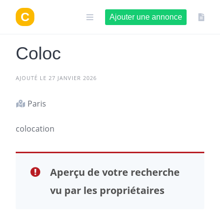
Aller
au
Ajouter une annonce
contenu
Coloc
AJOUTÉ LE 27 JANVIER 2026
Paris
colocation
Aperçu de votre recherche
vu par les propriétaires