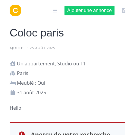
Aller
au
Ajouter une annonce
contenu
Coloc paris
AJOUTÉ LE 25 AOÛT 2025
Un appartement, Studio ou T1
Paris
Meublé : Oui
31 août 2025
Hello!
Aperçu de votre recherche