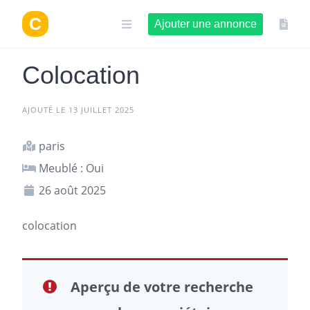
Aller
au
Ajouter une annonce
contenu
Colocation
AJOUTÉ LE 13 JUILLET 2025
paris
Meublé : Oui
26 août 2025
colocation
Aperçu de votre recherche