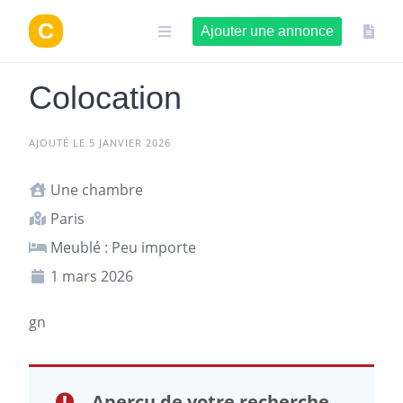
Aller
au
Ajouter une annonce
contenu
Colocation
AJOUTÉ LE 5 JANVIER 2026
Une chambre
Paris
Meublé : Peu importe
1 mars 2026
gn
Aperçu de votre recherche