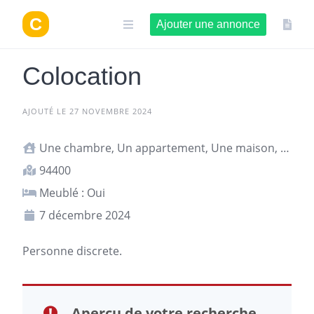
Aller
au
Ajouter une annonce
contenu
Colocation
AJOUTÉ LE 27 NOVEMBRE 2024
Une chambre, Un appartement, Une maison, Studio ou T1
94400
Meublé : Oui
7 décembre 2024
Personne discrete.
Aperçu de votre recherche