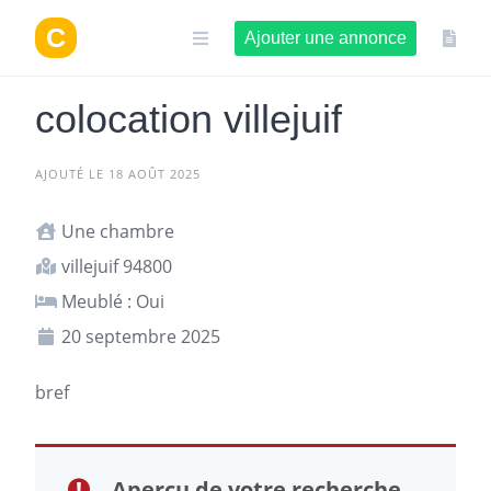
Aller
au
Ajouter une annonce
contenu
colocation villejuif
AJOUTÉ LE 18 AOÛT 2025
Une chambre
villejuif 94800
Meublé : Oui
20 septembre 2025
bref
Aperçu de votre recherche