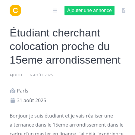
Aller
au
Ajouter une annonce
contenu
Étudiant cherchant
colocation proche du
15eme arrondissement
AJOUTÉ LE 6 AOÛT 2025
Parls
31 août 2025
Bonjour je suis étudiant et je vais réaliser une
alternance dans le 15eme arrondissement dans le
cadre d’un master en finance, j’ai déjà l’expérience