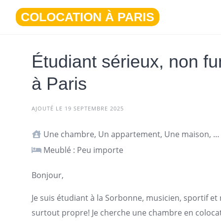
Aller
COLOCATION À PARIS
au
contenu
Étudiant sérieux, non f
à Paris
AJOUTÉ LE 19 SEPTEMBRE 2025
Une chambre, Un appartement, Une maison, Studio ou T1
Meublé : Peu importe
Bonjour,
Je suis étudiant à la Sorbonne, musicien, sportif e
surtout propre! Je cherche une chambre en coloca