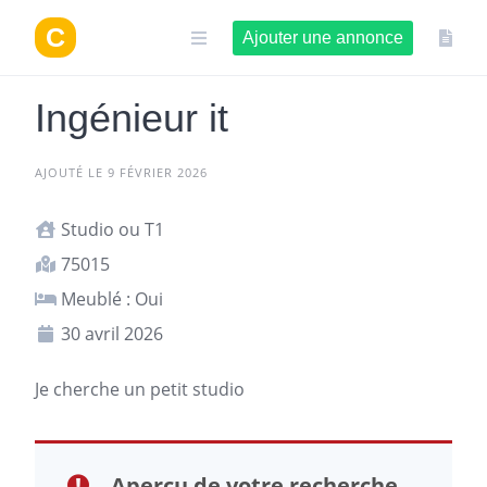
Aller
au
Ajouter une annonce
contenu
Ingénieur it
AJOUTÉ LE 9 FÉVRIER 2026
Studio ou T1
75015
Meublé : Oui
30 avril 2026
Je cherche un petit studio
Aperçu de votre recherche