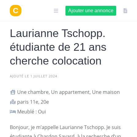
Aller
au
Ajouter une annonce
contenu
Laurianne Tschopp.
étudiante de 21 ans
cherche colocation
AJOUTÉ LE 1 JUILLET 2024
Une chambre, Un appartement, Une maison
paris 11e, 20e
Meublé : Oui
Bonjour, je m’appelle Laurianne Tschopp. Je suis
étudiante à Chardon Savard, à la recherche d’un