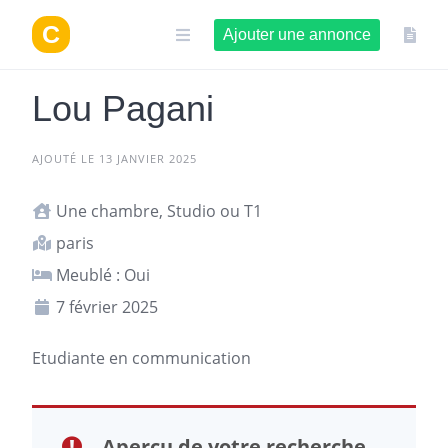
Aller
au
Ajouter une annonce
contenu
Lou Pagani
AJOUTÉ LE 13 JANVIER 2025
Une chambre, Studio ou T1
paris
Meublé : Oui
7 février 2025
Etudiante en communication
Aperçu de votre recherche