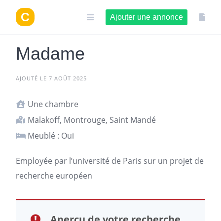
Aller
au
Ajouter une annonce
contenu
Madame
AJOUTÉ LE 7 AOÛT 2025
Une chambre
Malakoff, Montrouge, Saint Mandé
Meublé : Oui
Employée par l’université de
Paris
sur un projet de
recherche européen
Aperçu de votre recherche