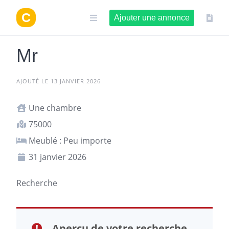
Aller
au
Ajouter une annonce
contenu
Mr
AJOUTÉ LE 13 JANVIER 2026
Une chambre
75000
Meublé : Peu importe
31 janvier 2026
Recherche
Aperçu de votre recherche