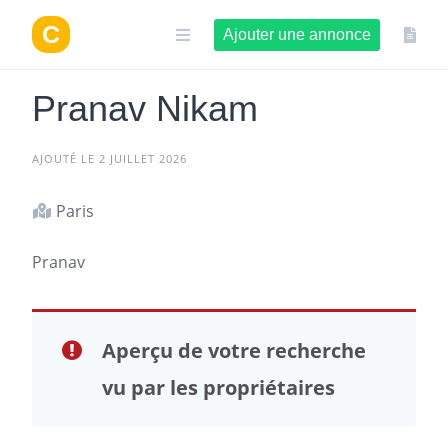
Aller
au
Ajouter une annonce
contenu
Pranav Nikam
AJOUTÉ LE 2 JUILLET 2026
Paris
Pranav
Aperçu de votre recherche
vu par les propriétaires