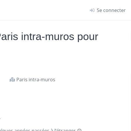
Se connecter
ris intra-muros pour
Paris intra-muros
.
uelques années passées à l’étranger 😊