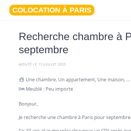
Aller
COLOCATION À PARIS
au
contenu
Recherche chambre à Pa
septembre
AJOUTÉ LE 13 JUILLET 2025
Une chambre, Un appartement, Une maison, Studio ou T1
Meublé : Peu importe
Bonjour,
Je recherche une chambre à
Paris
pour septembre
J’ai 27 ans et je me relocalise pour un CDI après q