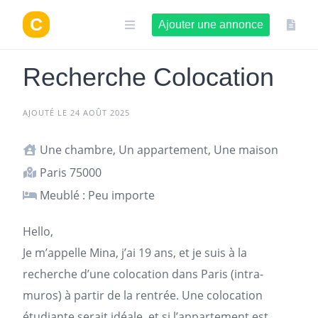
Aller
au
Ajouter une annonce
contenu
Recherche Colocation
AJOUTÉ LE 24 AOÛT 2025
Une chambre, Un appartement, Une maison
Paris 75000
Meublé : Peu importe
Hello,
Je m’appelle Mina, j’ai 19 ans, et je suis à la
recherche d’une colocation
dans
Paris
(intra-
muros) à partir de la rentrée. Une colocation
étudiante serait idéale, et si l’appartement est