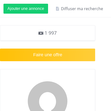
Diffuser ma recherche
Ajouter une annonce
1 997
Faire une offre
,Rueil-Malmaison,nanterre,Asnières-sur-Seine,Boulogne-Bil