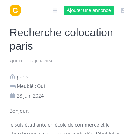
Aller
au
Ajouter une annonce
contenu
Recherche colocation
paris
AJOUTÉ LE 17 JUIN 2024
paris
Meublé : Oui
28 juin 2024
Bonjour,
Je suis étudiante en école de commerce et je
cherche une colocation
sur
paris
dès début juillet.