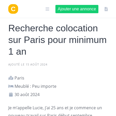
Aller
au
Ajouter une annonce
contenu
Recherche colocation
sur Paris pour minimum
1 an
AJOUTÉ LE 15 AOÛT 2024
Paris
Meublé : Peu importe
30 août 2024
Je m’appelle Lucie, j’ai 25 ans et je commence un
nouveau travail sur
Paris
début septembre.