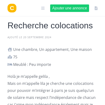
Aller
au
Ajouter une annonce
contenu
Recherche colocations
AJOUTÉ LE 20 SEPTEMBRE 2024
Une chambre, Un appartement, Une maison
75
Meublé : Peu importe
Holà je m’appelle gelila ,
Mais on m’appelle lila je cherche une colocations
pour pouvoir m’intégrer à
paris
je suis quelqu’un
de solaire mais respect l’indépendance de chacun
car j’aime mon indépendance également mais je