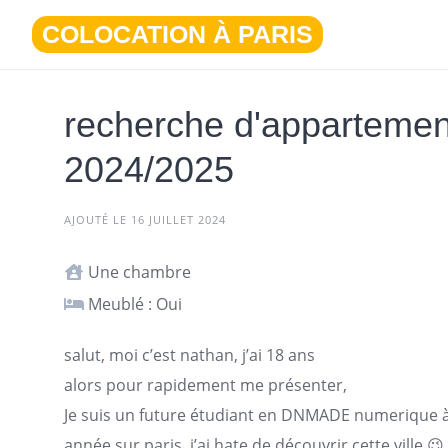
Aller
COLOCATION À PARIS
au
contenu
recherche d'appartement
2024/2025
AJOUTÉ LE 16 JUILLET 2024
Une chambre
Meublé : Oui
salut, moi c’est nathan, j’ai 18 ans
alors pour rapidement me présenter,
Je suis un future étudiant en DNMADE numerique à
année sur
paris
, j’ai hate de découvrir cette ville 😉