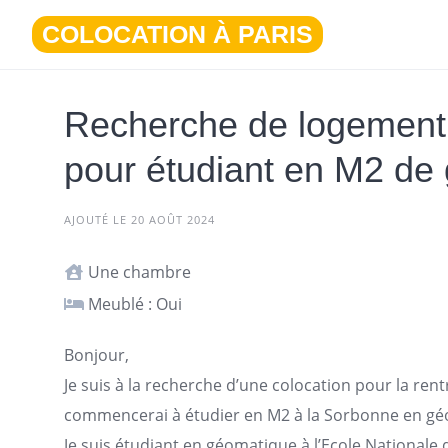
Aller
COLOCATION À PARIS
au
contenu
Recherche de logement 
pour étudiant en M2 de 
AJOUTÉ LE 20 AOÛT 2024
Une chambre
Meublé : Oui
Bonjour,
Je suis à la recherche d’une colocation pour la re
commencerai à étudier en M2 à la Sorbonne en géom
Je suis étudiant en géomatique à l’Ecole National