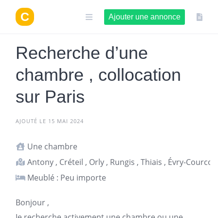
Aller
au
Ajouter une annonce
contenu
Recherche d’une
chambre , collocation
sur Paris
AJOUTÉ LE 15 MAI 2024
Une chambre
Antony , Créteil , Orly , Rungis , Thiais , Évry-Courc
Meublé : Peu importe
Bonjour ,
Je recherche activement une chambre ou une