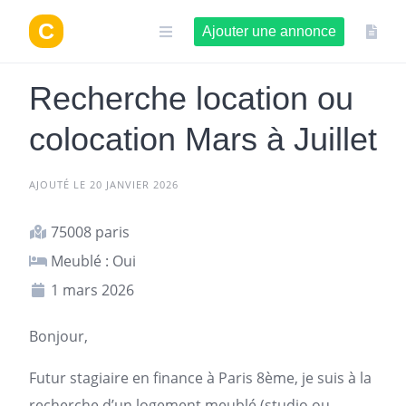
Aller
au
Ajouter une annonce
contenu
Recherche location ou
colocation Mars à Juillet
AJOUTÉ LE 20 JANVIER 2026
75008 paris
Meublé : Oui
1 mars 2026
Bonjour,
Futur stagiaire en finance à
Paris
8ème, je suis à la
recherche d’un
logement
meublé (studio ou