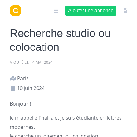
Aller
au
Ajouter une annonce
contenu
Recherche studio ou
colocation
AJOUTÉ LE 14 MAI 2024
Paris
10 juin 2024
Bonjour !
Je m’appelle Thallia et je suis étudiante en lettres
modernes.
Je cherche un
logement
ou collocation