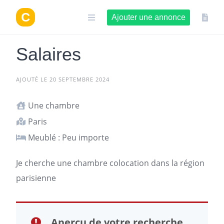
Aller
au
Ajouter une annonce
contenu
Salaires
AJOUTÉ LE 20 SEPTEMBRE 2024
Une chambre
Paris
Meublé : Peu importe
Je cherche une chambre colocation dans la région
parisienne
Aperçu de votre recherche