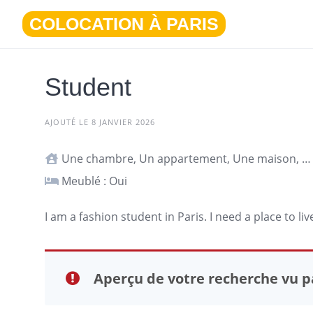
Aller
COLOCATION À PARIS
au
contenu
Student
AJOUTÉ LE 8 JANVIER 2026
Une chambre, Un appartement, Une maison, Studio ou T1
Meublé : Oui
I am a fashion student in
Paris
. I need a place to liv
Aperçu de votre recherche vu pa