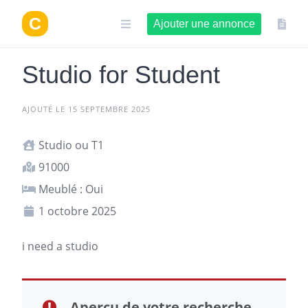
Aller
au
Ajouter une annonce
contenu
Studio for Student
AJOUTÉ LE 15 SEPTEMBRE 2025
Studio ou T1
91000
Meublé : Oui
1 octobre 2025
i need a studio
Aperçu de votre recherche