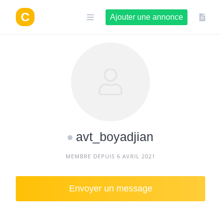
Aller
au
Ajouter une annonce
contenu
avt_boyadjian
MEMBRE DEPUIS 6 AVRIL 2021
Envoyer un message