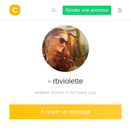
Aller
au
Ajouter une annonce
contenu
rbviolette
MEMBRE DEPUIS 15 OCTOBRE 2020
Envoyer un message