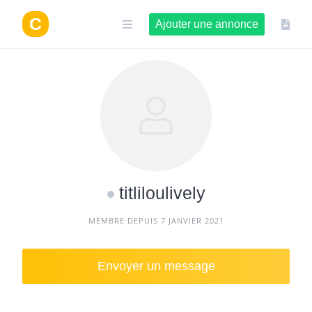
Aller
au
Ajouter une annonce
contenu
titliloulively
MEMBRE DEPUIS 7 JANVIER 2021
Envoyer un message