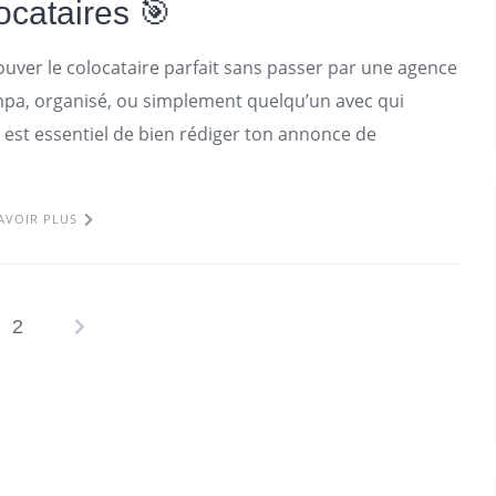
locataires 🎯
ouver le colocataire parfait sans passer par une agence
mpa, organisé, ou simplement quelqu’un avec qui
l est essentiel de bien rédiger ton annonce de
AVOIR PLUS
2
Pagination
des
publications